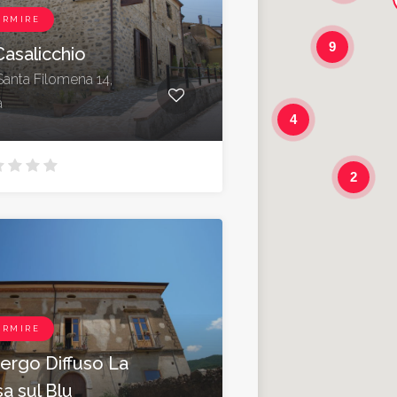
ORMIRE
9
Casalicchio
Santa Filomena 14,
a
4
2
ORMIRE
ergo Diffuso La
a sul Blu