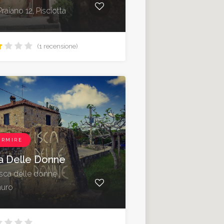
Praiano 12, Pisciotta
(1 recensione)
ORMIRE
a Delle Donne
Isca delle donne ,
nuro