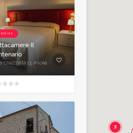
ORMIRE
ittacamere Il
ntenario
la Chiazzetta 13, Ascea
3