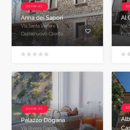
DORMIRE
D
Anna dei Sapori
Al 
Via Santa Venere 1,
Via 
Castelnuovo Cilento
Fori
D
DORMIRE
Alb
Palazzo Dogana
Cas
Via Riviera Franco