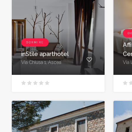
D
DORMIRE
Aff
inStile aparthotel
Ce
Via Chiusa 1, Ascea
Via 