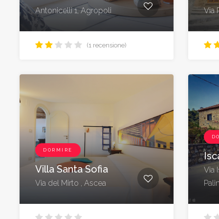
Antonicelli 1, Agropoli
Via 
(1 recensione)
D
DORMIRE
Isc
Villa Santa Sofia
Via 
Via del Mirto , Ascea
Pali