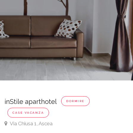
inStile aparthotel
DORMIRE
CASE VACANZA
Via Chiusa 1, Ascea