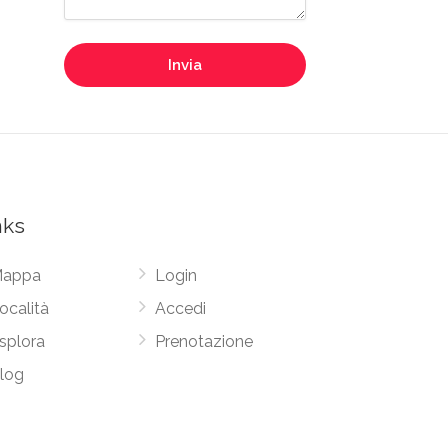
Invia
nks
appa
Login
ocalità
Accedi
splora
Prenotazione
log