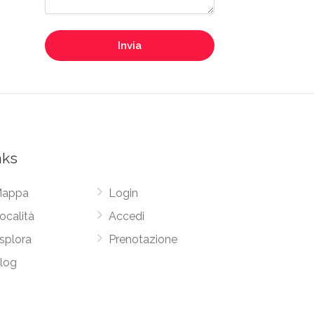
Invia
nks
appa
Login
ocalità
Accedi
splora
Prenotazione
log