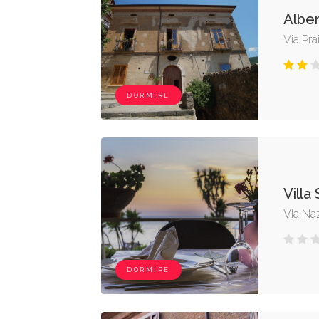
Alber
Via Pra
DORMIRE
Villa 
Via Na
DORMIRE