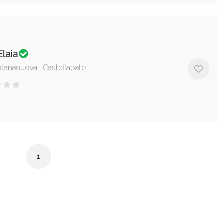
Elaia
ntananuova , Castellabate
1