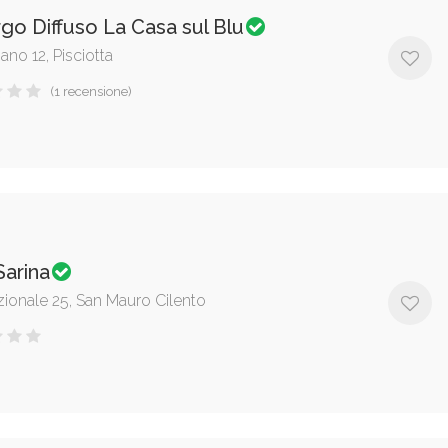
go Diffuso La Casa sul Blu
iano 12, Pisciotta
(1 recensione)
Sarina
zionale 25, San Mauro Cilento