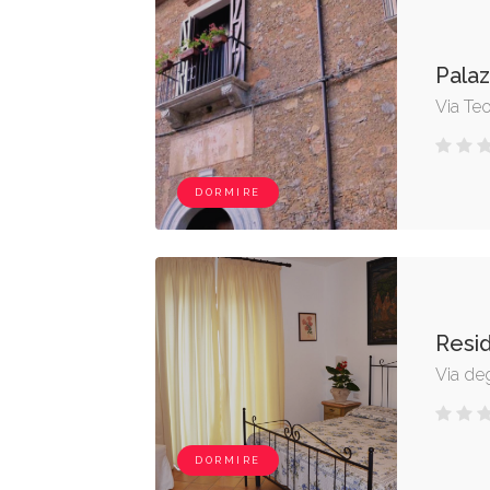
Pala
Via Te
DORMIRE
Resid
Via degl
DORMIRE