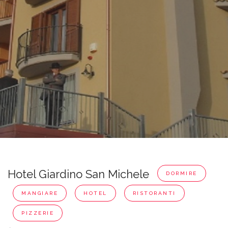
Hotel Giardino San Michele
DORMIRE
MANGIARE
HOTEL
RISTORANTI
PIZZERIE